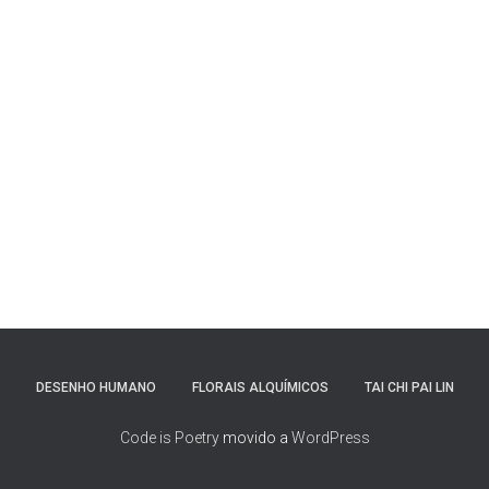
DESENHO HUMANO
FLORAIS ALQUÍMICOS
TAI CHI PAI LIN
Code is Poetry
movido a
WordPress